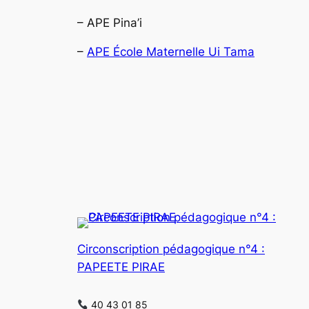
– APE Pina’i
–
APE École Maternelle Ui Tama
Circonscription pédagogique n°4 :
PAPEETE PIRAE
40 43 01 85